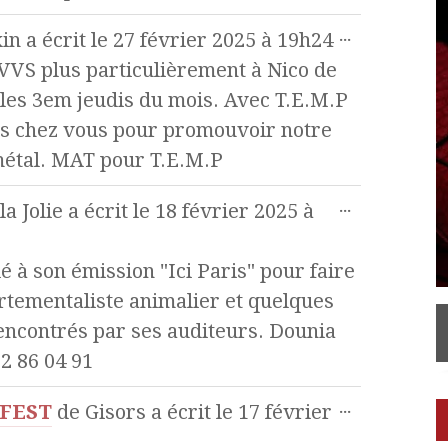
...
xin
a écrit le
27 février 2025
à
19h24
VVS plus particulièrement à Nico de
 les 3em jeudis du mois. Avec T.E.M.P
s chez vous pour promouvoir notre
métal. MAT pour T.E.M.P
...
a Jolie
a écrit le
18 février 2025
à
é à son émission "Ici Paris" pour faire
rtementaliste animalier et quelques
ncontrés par ses auditeurs. Dounia
 86 04 91
...
 FEST
de
Gisors
a écrit le
17 février