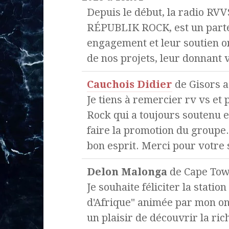
Depuis le début, la radio RVV
RÉPUBLIK ROCK, est un parte
engagement et leur soutien o
de nos projets, leur donnant vi
Cauchois Didier
de
Gisors
a
Je tiens à remercier rv vs et
Rock qui a toujours soutenu 
faire la promotion du groupe.
bon esprit. Merci pour votre 
Delon Malonga
de
Cape To
Je souhaite féliciter la statio
d'Afrique" animée par mon o
un plaisir de découvrir la ric