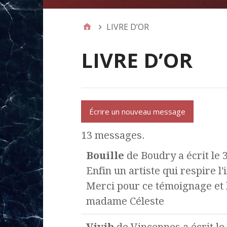
LIVRE D’OR
LIVRE D’OR
13 messages.
Bouille
de
Boudry
a écrit le
3
Enfin un artiste qui respire l'
Merci pour ce témoignage et l
madame Céleste
Vivib
de
Vincennes
a écrit le