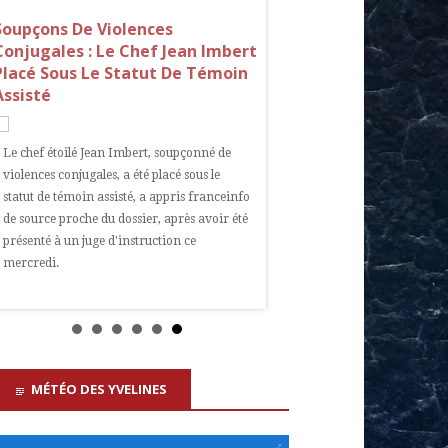
Soupçons De Violences
Yvelines : Un Professeu
Conjugales : Le Chef Jean Imbert
Gymnastique Mis En E
Placé Sous Le Statut De Témoin
Pour Agressions Sexuel
Assisté
Mineur
Le chef étoilé Jean Imbert, soupçonné de
Un professeur de gymnastique 
violences conjugales, a été placé sous le
a été mis en examen pour agre
statut de témoin assisté, a appris franceinfo
sexuelles sur mineur de 15 ans, le
de source proche du dossier, après avoir été
a appris ce vendredi l'Agence 
présenté à un juge d'instruction ce
auprès du parquet de Versailles.
mercredi.
MÉTÉO DES YVELINES