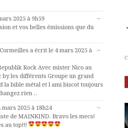
...
mars 2025
à
9h59
sion et vos belles émissions que du
...
 Cormeilles
a écrit le
4 mars 2025
à
C
Republik Rock Avec mister Nico au
c by les différents Groupe un grand
 la bible métal et l ami biscot toujours
hangez rien ..
...
 mars 2025
à
18h24
ssiste de MAINKIND. Bravo les mecs!
s au top!!!