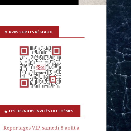
RVVS SUR LES RÉSEAUX
LES DERNIERS INVITÉS OU THÈMES
Reportages VIP, samedi 8 août à