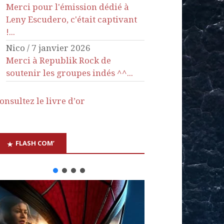
Merci pour l'émission dédié à
Leny Escudero, c'était captivant
!...
Nico
/
7 janvier 2026
Merci à Republik Rock de
soutenir les groupes indés ^^...
onsultez le livre d’or
FLASH COM’