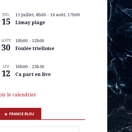
15 juillet, 8h00
-
14 août, 17h00
JUIL
15
Limay plage
10h00
-
12h00
AOÛT
30
Foulée trielloise
10h00
-
23h30
SEP
12
Ca part en live
oir le calendrier
FRANCE BLEU