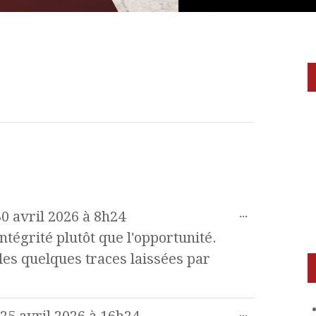
...
0 avril 2026
à
8h24
intégrité plutôt que l'opportunité.
es quelques traces laissées par
...
25 avril 2026
à
16h24