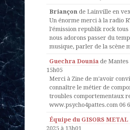
Briançon
de
Lainville en ve
Un énorme merci à la radio R
l'émission republik rock tous
nous adorons passer du temp
musique, parler de la scène 
Guechra Dounia
de
Mantes l
15h05
Merci à Zine de m'avoir convi
connaître le métier de compo
troubles comportementaux re
www.psycho4pattes.com 06 62
Équipe du GISORS METAL
2025
à
13h01