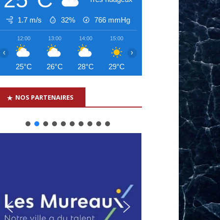
1.7 m/s
32%
766
mmHg
12:00
13:00
14:00
15:00
16:00
17:00
18:00
‹
›
25°C
26°C
28°C
29°C
30°C
30°C
30°C
NOS PARTENAIRES