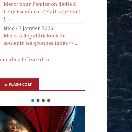
Merci pour l'émission dédié à
Leny Escudero, c'était captivant
!...
Nico
/
7 janvier 2026
Merci à Republik Rock de
soutenir les groupes indés ^^...
onsultez le livre d’or
FLASH COM’