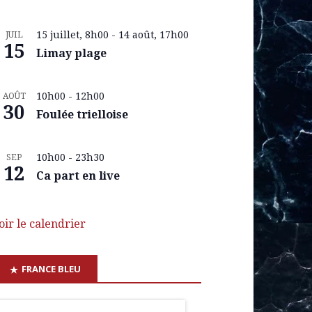
15 juillet, 8h00
-
14 août, 17h00
JUIL
15
Limay plage
10h00
-
12h00
AOÛT
30
Foulée trielloise
10h00
-
23h30
SEP
12
Ca part en live
oir le calendrier
FRANCE BLEU