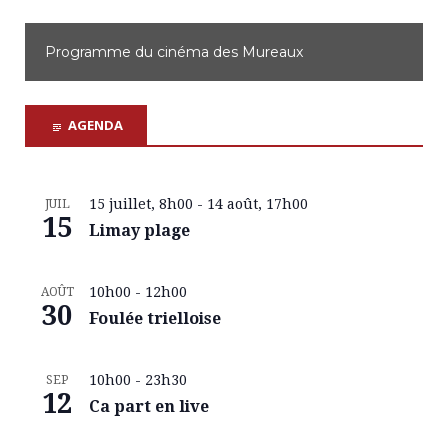
Programme du cinéma des Mureaux
AGENDA
15 juillet, 8h00
-
14 août, 17h00
JUIL
15
Limay plage
10h00
-
12h00
AOÛT
30
Foulée trielloise
10h00
-
23h30
SEP
12
Ca part en live