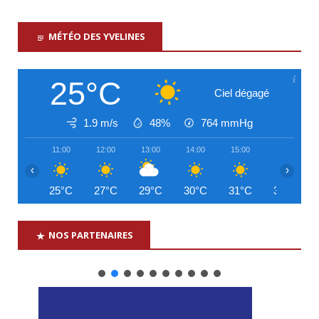
MÉTÉO DES YVELINES
25°C
Ciel dégagé
1.9 m/s
48%
764
mmHg
11:00
12:00
13:00
14:00
15:00
16:00
‹
›
25°C
27°C
29°C
30°C
31°C
31°C
NOS PARTENAIRES