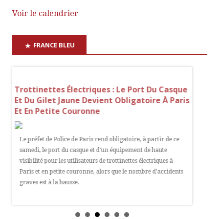
Voir le calendrier
FRANCE BLEU
Trottinettes Électriques : Le Port Du Casque
RER A :
Et Du Gilet Jaune Devient Obligatoire À Paris
Sont Pl
Et En Petite Couronne
Des Tr
Le préfet de Police de Paris rend obligatoire, à partir de ce
Les usage
samedi, le port du casque et d'un équipement de haute
devoir s
visibilité pour les utilisateurs de trottinettes électriques à
circule 
Paris et en petite couronne, alors que le nombre d'accidents
compter 
graves est à la hausse.