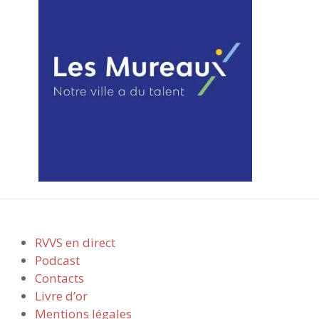
RVVS en direct
Podcast
Contacts
Livre d’or
Mentions légales