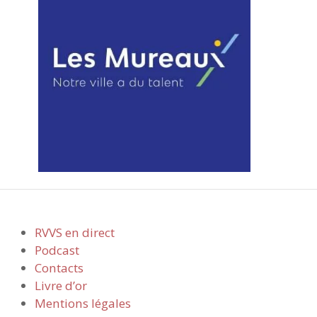
RVVS en direct
Podcast
Contacts
Livre d’or
Mentions légales