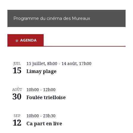
Programme du cinéma des Mureaux
AGENDA
15 juillet, 8h00
-
14 août, 17h00
JUIL
15
Limay plage
10h00
-
12h00
AOÛT
30
Foulée trielloise
10h00
-
23h30
SEP
12
Ca part en live