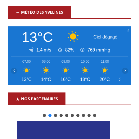
MÉTÉO DES YVELINES
13°C
Ciel dégagé
1.4 m/s
82%
769
mmHg
07:00
08:00
09:00
10:00
11:00
12:00
‹
›
13°C
14°C
16°C
19°C
20°C
22°C
NOS PARTENAIRES