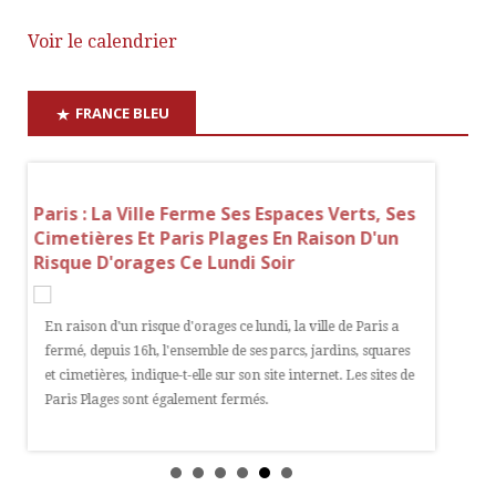
Voir le calendrier
FRANCE BLEU
En
Paris : La Ville Ferme Ses Espaces Verts, Ses
Parcs, 
Cimetières Et Paris Plages En Raison D'un
L'éclip
Risque D'orages Ce Lundi Soir
Le 12 aoû
En raison d'un risque d'orages ce lundi, la ville de Paris a
France mé
fermé, depuis 16h, l'ensemble de ses parcs, jardins, squares
belvédère
et cimetières, indique-t-elle sur son site internet. Les sites de
meilleur
Paris Plages sont également fermés.
Paris.