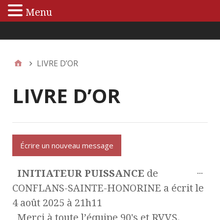
Menu
Menu principal
LIVRE D’OR
LIVRE D’OR
...
INITIATEUR PUISSANCE
de
CONFLANS-SAINTE-HONORINE
a écrit le
4 août 2025
à
21h11
Merci à toute l’équipe 90's et RVVS.