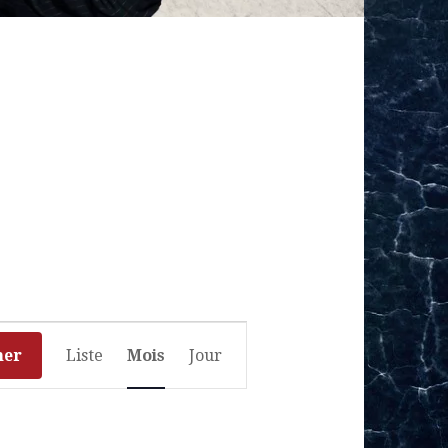
N
her
Liste
Mois
Jour
a
v