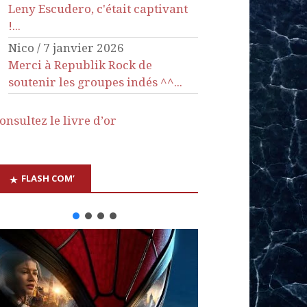
Leny Escudero, c'était captivant
!...
Nico
/
7 janvier 2026
Merci à Republik Rock de
soutenir les groupes indés ^^...
onsultez le livre d’or
FLASH COM’