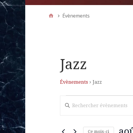
Évènements
Jazz
Évènements
Jazz
R
S
a
e
i
s
c
i
ao
Ce mois-ci