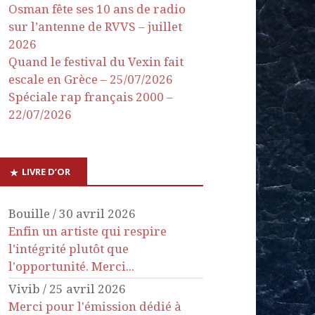
Osman fête ses 10 ans de radio
sur l’antenne de RVVS – juillet
2026
Quand le festival du Vexin fait
escale en Grèce – 25/07/2026
Spéciale rap français 2000 –
22/07/2026
LIVRE D’OR
Bouille
/
30 avril 2026
Enfin un artiste qui respire
l'intégrité plutôt que
l'opportunité. Merci...
Vivib
/
25 avril 2026
Merci pour l'émission dédié à