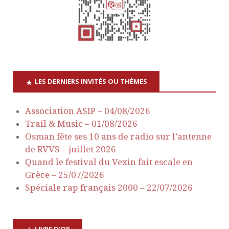
t
u
e
n
s
a
É
v
v
LES DERNIERS INVITÉS OU THÈMES
è
i
Association ASIP – 04/08/2026
n
Trail & Music – 01/08/2026
g
e
Osman fête ses 10 ans de radio sur l’antenne
a
de RVVS – juillet 2026
m
Quand le festival du Vexin fait escale en
e
t
Grèce – 25/07/2026
Spéciale rap français 2000 – 22/07/2026
n
i
t
o
LIVRE D’OR