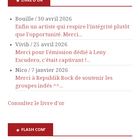
n
Bouille
/
30 avril 2026
d
Enfin un artiste qui respire l'intégrité plutôt
que l'opportunité. Merci...
e
Vivib
/
25 avril 2026
Merci pour l'émission dédié à Leny
v
Escudero, c'était captivant !...
Nico
/
7 janvier 2026
u
Merci à Republik Rock de soutenir les
groupes indés ^^...
e
s
Consultez le livre d’or
É
FLASH COM’
v