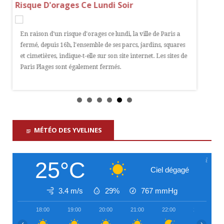
Risque D'orages Ce Lundi Soir
Le 12 aoû
En raison d'un risque d'orages ce lundi, la ville de Paris a
France mé
fermé, depuis 16h, l'ensemble de ses parcs, jardins, squares
belvédère
et cimetières, indique-t-elle sur son site internet. Les sites de
meilleur
Paris Plages sont également fermés.
Paris.
MÉTÉO DES YVELINES
25°C
Ciel dégagé
3.4 m/s
29%
767
mmHg
18:00
19:00
20:00
21:00
22:00
23:00
‹
›