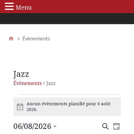
Menu
Menu principal
Évènements
Jazz
Évènements
Jazz
Aucun évènements planifié pour 6 août
N
2026.
o
t
06/08/2026
N
R
R
i
J
e
c