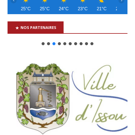
25°C
25°C
24°C
23°C
21°C
20°C
NOS PARTENAIRES