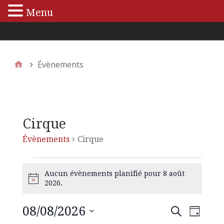
Menu
Menu principal
Évènements
Cirque
Évènements
Cirque
Aucun évènements planifié pour 8 août
N
2026.
o
t
08/08/2026
N
R
R
i
J
e
c