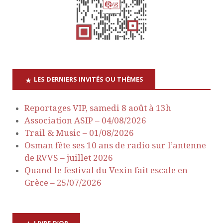
t
u
e
n
s
a
É
v
v
LES DERNIERS INVITÉS OU THÈMES
è
i
Reportages VIP, samedi 8 août à 13h
n
Association ASIP – 04/08/2026
g
e
Trail & Music – 01/08/2026
a
Osman fête ses 10 ans de radio sur l’antenne
m
de RVVS – juillet 2026
e
t
Quand le festival du Vexin fait escale en
Grèce – 25/07/2026
n
i
t
o
LIVRE D’OR