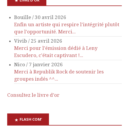
n
Bouille
/
30 avril 2026
d
Enfin un artiste qui respire l'intégrité plutôt
que l'opportunité. Merci...
e
Vivib
/
25 avril 2026
Merci pour l'émission dédié à Leny
v
Escudero, c'était captivant !...
Nico
/
7 janvier 2026
u
Merci à Republik Rock de soutenir les
groupes indés ^^...
e
s
Consultez le livre d’or
É
FLASH COM’
v