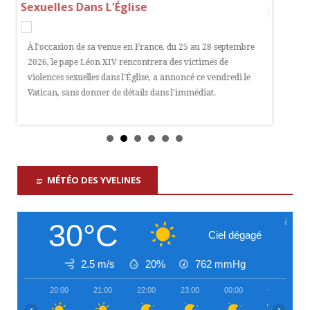
Sexuelles Dans L'Église
Un enfan
À l'occasion de sa venue en France, du 25 au 28 septembre
Bagneux 
le
2026, le pape Léon XIV rencontrera des victimes de
détermin
violences sexuelles dans l'Église, a annoncé ce vendredi le
Vatican, sans donner de détails dans l'immédiat.
MÉTÉO DES YVELINES
30°C
Ciel dégagé
2.5 m/s
20%
762
mmHg
20:00
21:00
22:00
23:00
00:00
01:00
‹
›