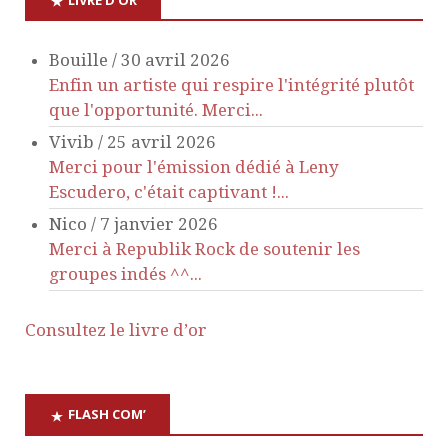
n
Bouille
/
30 avril 2026
d
Enfin un artiste qui respire l'intégrité plutôt
que l'opportunité. Merci...
e
Vivib
/
25 avril 2026
v
Merci pour l'émission dédié à Leny
Escudero, c'était captivant !...
u
Nico
/
7 janvier 2026
Merci à Republik Rock de soutenir les
e
groupes indés ^^...
s
Consultez le livre d’or
É
v
FLASH COM’