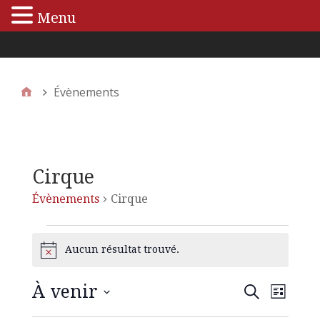
Menu
Menu principal
Évènements
Cirque
Évènements
Cirque
Aucun résultat trouvé.
N
o
t
À venir
N
R
R
i
L
e
c
S
i