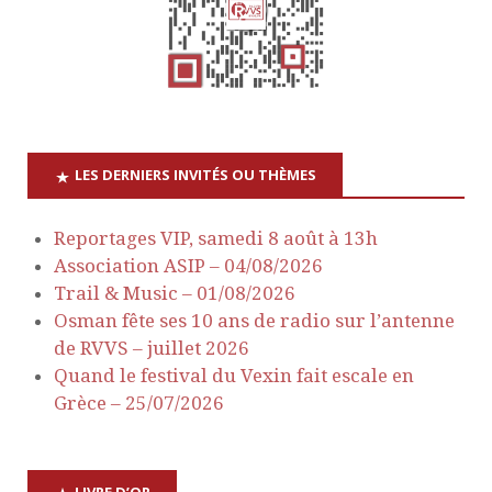
t
e
n
s
a
É
v
v
LES DERNIERS INVITÉS OU THÈMES
è
i
n
Reportages VIP, samedi 8 août à 13h
g
Association ASIP – 04/08/2026
e
Trail & Music – 01/08/2026
a
m
Osman fête ses 10 ans de radio sur l’antenne
de RVVS – juillet 2026
e
t
Quand le festival du Vexin fait escale en
n
Grèce – 25/07/2026
i
t
o
LIVRE D’OR