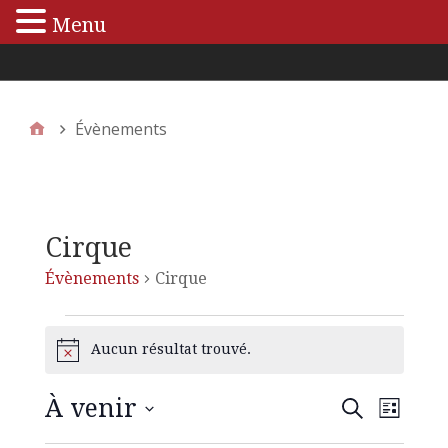
Menu
Menu principal
Évènements
Cirque
Évènements
Cirque
Aucun résultat trouvé.
N
o
t
À venir
N
R
R
i
L
e
c
S
i