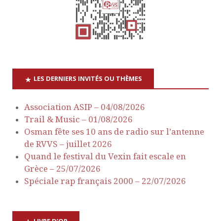
t
e
n
s
a
É
v
v
LES DERNIERS INVITÉS OU THÈMES
è
i
n
Association ASIP – 04/08/2026
g
Trail & Music – 01/08/2026
e
Osman fête ses 10 ans de radio sur l’antenne
a
m
de RVVS – juillet 2026
Quand le festival du Vexin fait escale en
e
t
Grèce – 25/07/2026
n
Spéciale rap français 2000 – 22/07/2026
i
t
o
LIVRE D’OR