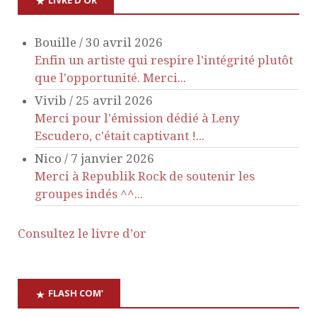
n
Bouille
/
30 avril 2026
d
Enfin un artiste qui respire l'intégrité plutôt
que l'opportunité. Merci...
e
Vivib
/
25 avril 2026
v
Merci pour l'émission dédié à Leny
Escudero, c'était captivant !...
u
Nico
/
7 janvier 2026
Merci à Republik Rock de soutenir les
e
groupes indés ^^...
s
Consultez le livre d’or
É
v
FLASH COM’