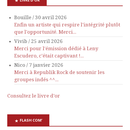
n
Bouille
/
30 avril 2026
d
Enfin un artiste qui respire l'intégrité plutôt
que l'opportunité. Merci...
e
Vivib
/
25 avril 2026
Merci pour l'émission dédié à Leny
v
Escudero, c'était captivant !...
Nico
/
7 janvier 2026
u
Merci à Republik Rock de soutenir les
groupes indés ^^...
e
s
Consultez le livre d’or
É
FLASH COM’
v