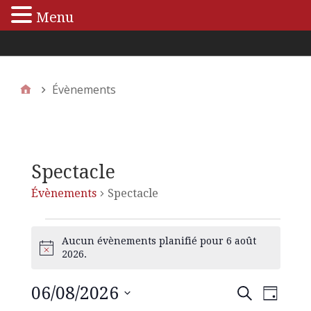
Menu
Menu principal
Évènements
Spectacle
Évènements
Spectacle
Aucun évènements planifié pour 6 août
N
2026.
o
t
06/08/2026
N
R
R
i
J
e
c