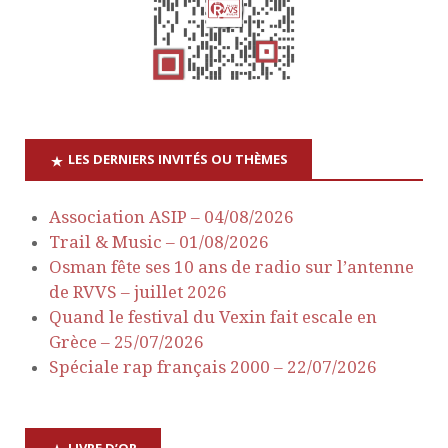
t
u
e
n
s
a
É
v
v
LES DERNIERS INVITÉS OU THÈMES
è
i
Association ASIP – 04/08/2026
n
Trail & Music – 01/08/2026
g
e
Osman fête ses 10 ans de radio sur l’antenne
a
de RVVS – juillet 2026
m
Quand le festival du Vexin fait escale en
e
t
Grèce – 25/07/2026
Spéciale rap français 2000 – 22/07/2026
n
i
t
o
LIVRE D’OR