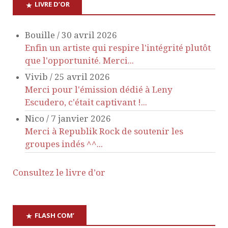
LIVRE D’OR
e
Bouille
/
30 avril 2026
m
Enfin un artiste qui respire l'intégrité plutôt
que l'opportunité. Merci...
e
Vivib
/
25 avril 2026
n
Merci pour l'émission dédié à Leny
Escudero, c'était captivant !...
t
Nico
/
7 janvier 2026
Merci à Republik Rock de soutenir les
s
groupes indés ^^...
Consultez le livre d’or
FLASH COM’