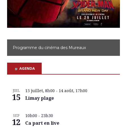
Programme du cinéma d'Achères
AGENDA
15 juillet, 8h00
-
14 août, 17h00
JUIL
15
Limay plage
10h00
-
23h30
SEP
12
Ca part en live