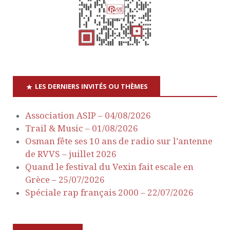
d
e
v
u
LES DERNIERS INVITÉS OU THÈMES
e
Association ASIP – 04/08/2026
s
Trail & Music – 01/08/2026
Osman fête ses 10 ans de radio sur l’antenne
É
de RVVS – juillet 2026
Quand le festival du Vexin fait escale en
v
Grèce – 25/07/2026
Spéciale rap français 2000 – 22/07/2026
è
n