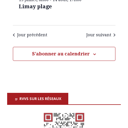
a
Limay plage
É
v
v
è
i
Jour précédent
Jour suivant
n
g
e
S’abonner au calendrier
a
m
e
t
n
i
t
RVVS SUR LES RÉSEAUX
o
n