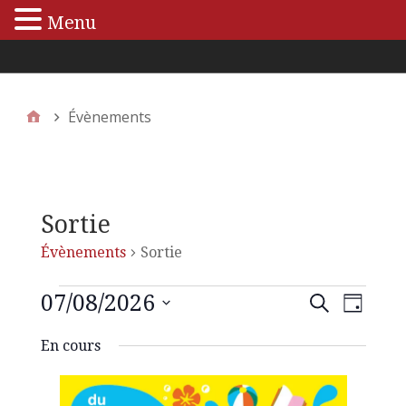
Menu
Menu principal
Évènements
Sortie
Évènements
Sortie
07/08/2026
N
R
R
J
e
S
o
a
c
e
En cours
é
u
h
v
r
l
e
c
e
r
i