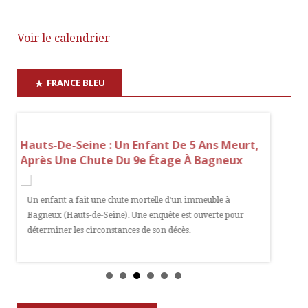
Voir le calendrier
FRANCE BLEU
Hauts-De-Seine : Un Enfant De 5 Ans Meurt,
Eure-Et
Après Une Chute Du 9e Étage À Bagneux
Direct
Deux H
Un enfant a fait une chute mortelle d'un immeuble à
re
Bagneux (Hauts-de-Seine). Une enquête est ouverte pour
L'A10 a 
déterminer les circonstances de son décès.
deux heu
e
Loir, dan
étaient i
secours o
précisio