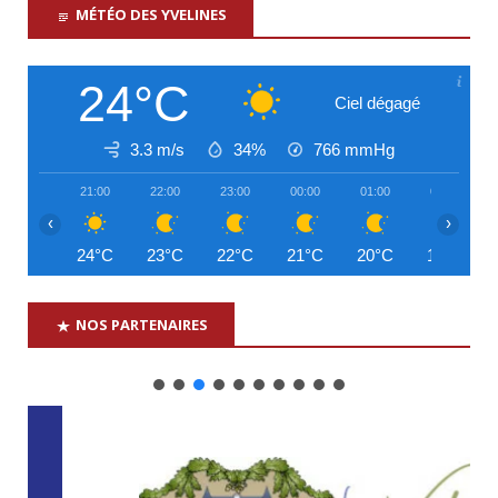
MÉTÉO DES YVELINES
24°C
Ciel dégagé
3.3 m/s
34%
766
mmHg
21:00
22:00
23:00
00:00
01:00
02:00
‹
›
24°C
23°C
22°C
21°C
20°C
19°C
NOS PARTENAIRES