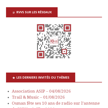
a
e
É
RVVS SUR LES RÉSEAUX
v
É
v
è
i
v
n
g
è
e
a
n
m
e
t
e
n
i
m
LES DERNIERS INVITÉS OU THÈMES
t
o
e
Association ASIP – 04/08/2026
n
n
Trail & Music – 01/08/2026
Osman fête ses 10 ans de radio sur l’antenne