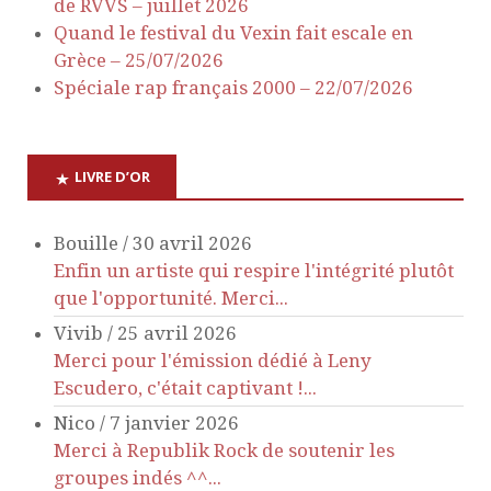
d
t
de RVVS – juillet 2026
Quand le festival du Vexin fait escale en
e
s
Grèce – 25/07/2026
Spéciale rap français 2000 – 22/07/2026
v
u
LIVRE D’OR
e
Bouille
/
30 avril 2026
s
Enfin un artiste qui respire l'intégrité plutôt
que l'opportunité. Merci...
É
Vivib
/
25 avril 2026
Merci pour l'émission dédié à Leny
v
Escudero, c'était captivant !...
è
Nico
/
7 janvier 2026
Merci à Republik Rock de soutenir les
n
groupes indés ^^...