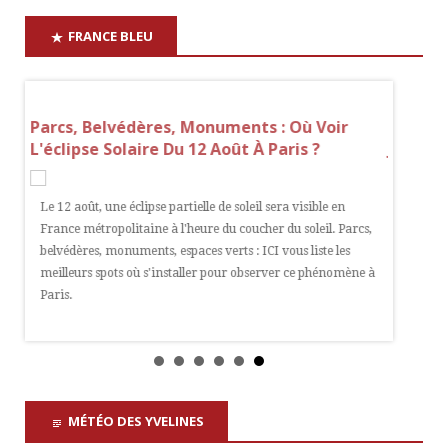
FRANCE BLEU
Ses
Parcs, Belvédères, Monuments : Où Voir
Soupçon
n
L'éclipse Solaire Du 12 Août À Paris ?
Jean Im
Assisté
Le 12 août, une éclipse partielle de soleil sera visible en
a
France métropolitaine à l'heure du coucher du soleil. Parcs,
Le chef 
res
belvédères, monuments, espaces verts : ICI vous liste les
conjugale
s de
meilleurs spots où s'installer pour observer ce phénomène à
appris f
Paris.
été prése
MÉTÉO DES YVELINES