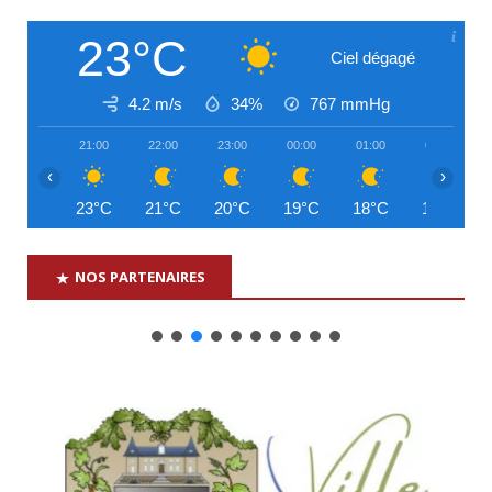
23°C
Ciel dégagé
4.2 m/s
34%
767
mmHg
21:00
22:00
23:00
00:00
01:00
02:00
‹
›
23°C
21°C
20°C
19°C
18°C
17°C
NOS PARTENAIRES