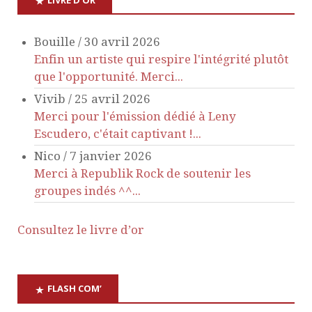
n
Bouille
/
30 avril 2026
d
Enfin un artiste qui respire l'intégrité plutôt
que l'opportunité. Merci...
e
Vivib
/
25 avril 2026
v
Merci pour l'émission dédié à Leny
Escudero, c'était captivant !...
u
Nico
/
7 janvier 2026
Merci à Republik Rock de soutenir les
e
groupes indés ^^...
s
Consultez le livre d’or
É
v
FLASH COM’