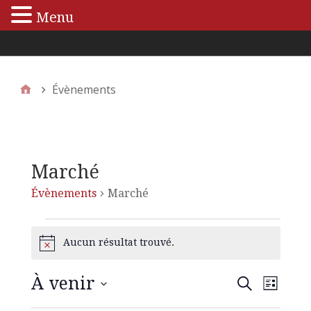
Menu
Menu principal
Évènements
Marché
Évènements
Marché
Aucun résultat trouvé.
N
o
t
À venir
N
R
R
i
L
e
c
S
i