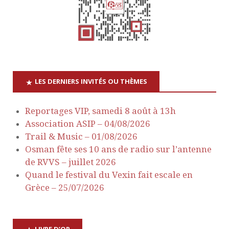
t
e
n
s
a
É
v
v
LES DERNIERS INVITÉS OU THÈMES
è
i
n
Reportages VIP, samedi 8 août à 13h
g
Association ASIP – 04/08/2026
e
Trail & Music – 01/08/2026
a
m
Osman fête ses 10 ans de radio sur l’antenne
de RVVS – juillet 2026
e
t
Quand le festival du Vexin fait escale en
n
Grèce – 25/07/2026
i
t
o
LIVRE D’OR