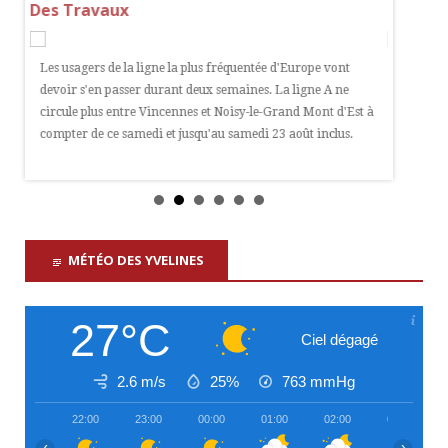
Des Travaux
Détour
ce
Les usagers de la ligne la plus fréquentée d'Europe vont
"AC!! An
devoir s'en passer durant deux semaines. La ligne A ne
notammen
circule plus entre Vincennes et Noisy-le-Grand Mont d'Est à
Denis, p
ents
compter de ce samedi et jusqu'au samedi 23 août inclus.
et d'empl
évoquant
d'élu.
MÉTÉO DES YVELINES
27°C
Ciel dégagé
2.6 m/s
25%
763
mmHg
22:00
23:00
00:00
01:00
02:00
03:00
‹
›