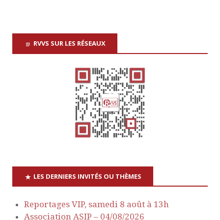
t
r
s
s
s
s
s
s
s
e
n
d
s
a
e
RVVS SUR LES RÉSEAUX
É
v
É
v
è
i
v
n
g
è
e
a
n
m
e
t
e
n
LES DERNIERS INVITÉS OU THÈMES
i
m
t
Reportages VIP, samedi 8 août à 13h
o
e
Association ASIP – 04/08/2026