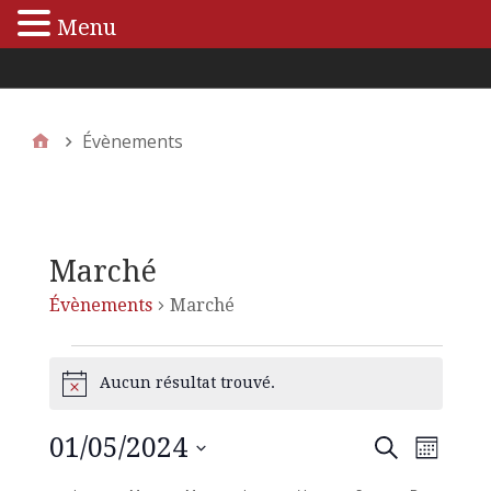
Menu
Menu principal
Évènements
Marché
Évènements
Marché
Aucun résultat trouvé.
N
o
t
01/05/2024
N
R
R
i
M
e
c
S
o