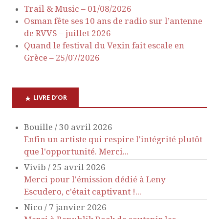
Trail & Music – 01/08/2026
n
n
Osman fête ses 10 ans de radio sur l’antenne
de RVVS – juillet 2026
d
t
Quand le festival du Vexin fait escale en
e
s
Grèce – 25/07/2026
v
LIVRE D’OR
u
Bouille
/
30 avril 2026
e
Enfin un artiste qui respire l'intégrité plutôt
s
que l'opportunité. Merci...
Vivib
/
25 avril 2026
É
Merci pour l'émission dédié à Leny
Escudero, c'était captivant !...
v
Nico
/
7 janvier 2026