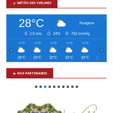
MÉTÉO DES YVELINES
28°C
Nuageux
2.5 m/s
24%
762
mmHg
11:00
12:00
13:00
14:00
15:00
16:00
‹
›
28°C
29°C
32°C
33°C
34°C
34°C
NOS PARTENAIRES