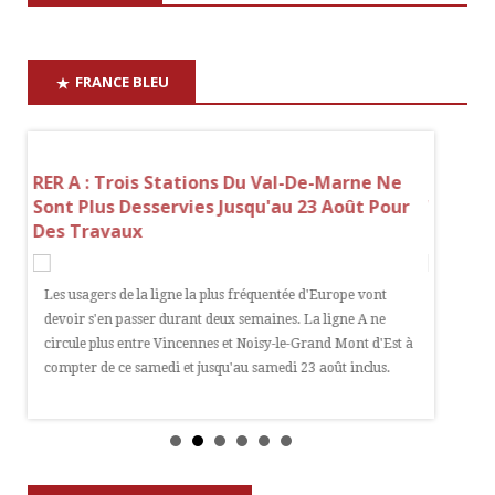
FRANCE BLEU
sque
RER A : Trois Stations Du Val-De-Marne Ne
Le Mair
aris
Sont Plus Desservies Jusqu'au 23 Août Pour
Visé Pa
Des Travaux
Détour
ce
Les usagers de la ligne la plus fréquentée d'Europe vont
"AC!! An
devoir s'en passer durant deux semaines. La ligne A ne
notammen
circule plus entre Vincennes et Noisy-le-Grand Mont d'Est à
Denis, p
ents
compter de ce samedi et jusqu'au samedi 23 août inclus.
et d'empl
évoquant
d'élu.