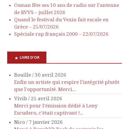
Osman fête ses 10 ans de radio sur l’antenne
n
n
de RVVS – juillet 2026
Quand le festival du Vexin fait escale en
d
t
Grèce – 25/07/2026
e
s
Spéciale rap français 2000 – 22/07/2026
v
LIVRE D’OR
u
Bouille
/
30 avril 2026
e
Enfin un artiste qui respire l'intégrité plutôt
s
que l'opportunité. Merci...
Vivib
/
25 avril 2026
É
Merci pour l'émission dédié à Leny
Escudero, c'était captivant !...
v
Nico
/
7 janvier 2026