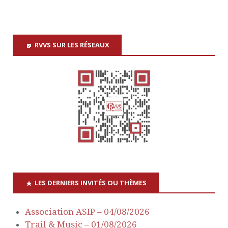
t
r
s
s
s
s
s
s
s
e
n
d
s
a
e
RVVS SUR LES RÉSEAUX
É
v
É
v
è
i
v
n
g
è
e
a
n
m
e
t
e
n
LES DERNIERS INVITÉS OU THÈMES
i
m
t
Association ASIP – 04/08/2026
o
e
Trail & Music – 01/08/2026