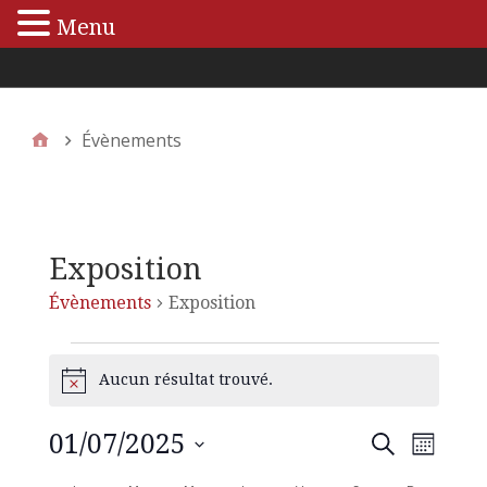
Menu
Menu principal
Évènements
Exposition
Évènements
Exposition
Aucun résultat trouvé.
N
o
t
01/07/2025
N
R
R
i
M
e
c
S
o