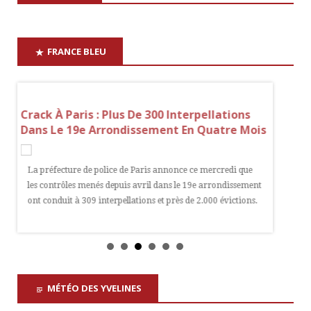
FRANCE BLEU
Crack À Paris : Plus De 300 Interpellations
Canicul
rt A
Dans Le 19e Arrondissement En Quatre Mois
Vigila
La préfecture de police de Paris annonce ce mercredi que
Dix dépa
et
les contrôles menés depuis avril dans le 19e arrondissement
vigilanc
i
ont conduit à 309 interpellations et près de 2.000 évictions.
bulletin
MÉTÉO DES YVELINES