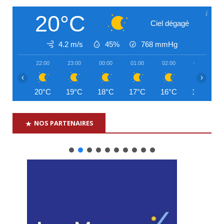
20°C
Ciel dégagé
4.2 m/s
45%
768
mmHg
22:00
23:00
00:00
01:00
02:00
03:00
‹
›
20°C
19°C
18°C
17°C
16°C
16°C
NOS PARTENAIRES