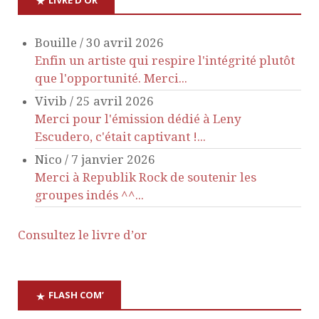
n
Bouille
/
30 avril 2026
d
Enfin un artiste qui respire l'intégrité plutôt
que l'opportunité. Merci...
e
Vivib
/
25 avril 2026
Merci pour l'émission dédié à Leny
v
Escudero, c'était captivant !...
Nico
/
7 janvier 2026
u
Merci à Republik Rock de soutenir les
groupes indés ^^...
e
s
Consultez le livre d’or
É
FLASH COM’
v