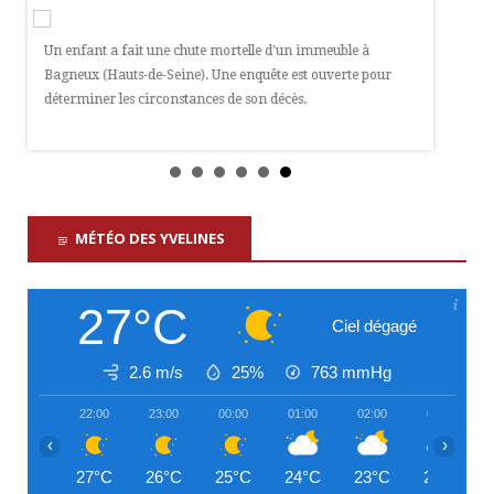
Et En P
Un enfant a fait une chute mortelle d'un immeuble à
re
Bagneux (Hauts-de-Seine). Une enquête est ouverte pour
Le préfet
déterminer les circonstances de son décès.
samedi, 
e
visibilit
Paris et
graves es
MÉTÉO DES YVELINES
27°C
Ciel dégagé
2.6 m/s
25%
763
mmHg
22:00
23:00
00:00
01:00
02:00
03:00
‹
›
27°C
26°C
25°C
24°C
23°C
23°C