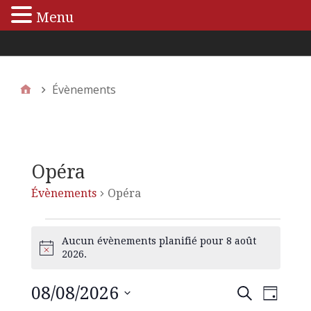
Menu
Menu principal
Évènements
Opéra
Évènements
Opéra
Aucun évènements planifié pour 8 août
N
2026.
o
t
08/08/2026
N
R
R
i
J
e
c