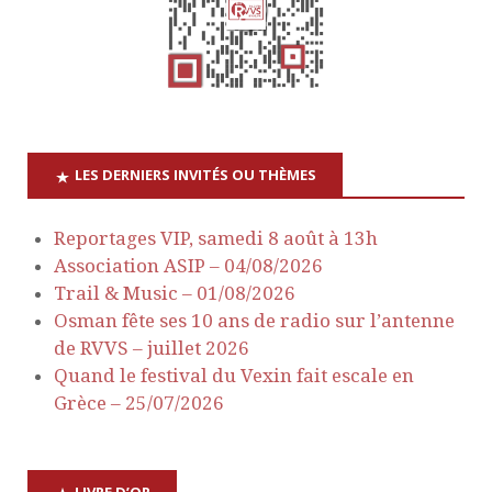
t
u
e
n
s
a
É
v
v
LES DERNIERS INVITÉS OU THÈMES
è
i
Reportages VIP, samedi 8 août à 13h
n
Association ASIP – 04/08/2026
g
e
Trail & Music – 01/08/2026
a
Osman fête ses 10 ans de radio sur l’antenne
m
de RVVS – juillet 2026
e
t
Quand le festival du Vexin fait escale en
Grèce – 25/07/2026
n
i
t
o
LIVRE D’OR