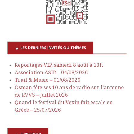
t
u
e
n
s
a
É
v
v
LES DERNIERS INVITÉS OU THÈMES
è
i
Reportages VIP, samedi 8 août à 13h
n
Association ASIP – 04/08/2026
g
e
Trail & Music – 01/08/2026
a
Osman fête ses 10 ans de radio sur l’antenne
m
de RVVS – juillet 2026
e
t
Quand le festival du Vexin fait escale en
Grèce – 25/07/2026
n
i
t
o
LIVRE D’OR