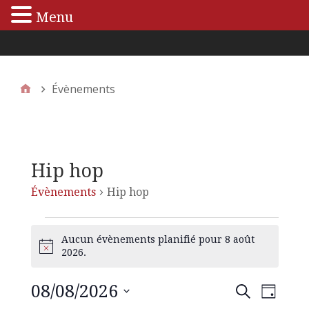
Menu
Menu principal
Évènements
Hip hop
Évènements
Hip hop
Aucun évènements planifié pour 8 août
N
2026.
o
t
08/08/2026
N
R
R
i
J
e
c