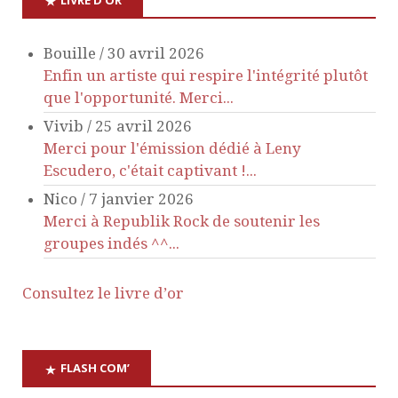
n
Bouille
/
30 avril 2026
d
Enfin un artiste qui respire l'intégrité plutôt
que l'opportunité. Merci...
e
Vivib
/
25 avril 2026
Merci pour l'émission dédié à Leny
v
Escudero, c'était captivant !...
Nico
/
7 janvier 2026
u
Merci à Republik Rock de soutenir les
groupes indés ^^...
e
s
Consultez le livre d’or
É
FLASH COM’
v