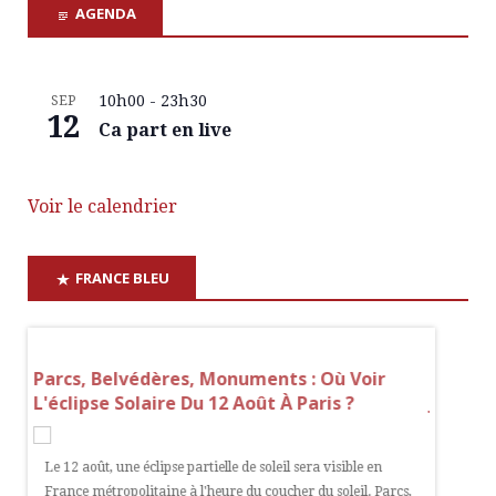
AGENDA
10h00
-
23h30
SEP
12
Ca part en live
Voir le calendrier
FRANCE BLEU
Ses
Parcs, Belvédères, Monuments : Où Voir
Soupçon
n
L'éclipse Solaire Du 12 Août À Paris ?
Jean Im
Assisté
Le 12 août, une éclipse partielle de soleil sera visible en
a
France métropolitaine à l'heure du coucher du soleil. Parcs,
Le chef 