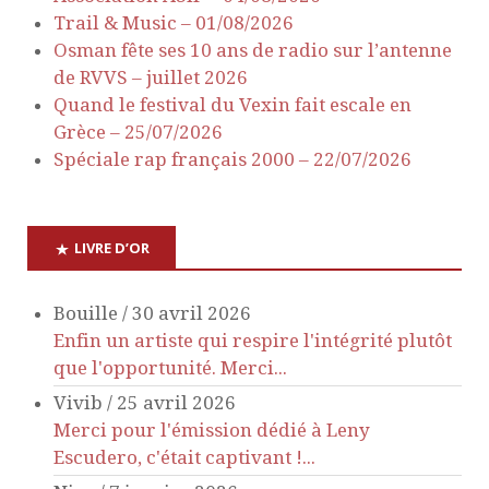
Trail & Music – 01/08/2026
n
n
Osman fête ses 10 ans de radio sur l’antenne
de RVVS – juillet 2026
d
t
Quand le festival du Vexin fait escale en
Grèce – 25/07/2026
e
s
Spéciale rap français 2000 – 22/07/2026
v
u
LIVRE D’OR
e
Bouille
/
30 avril 2026
Enfin un artiste qui respire l'intégrité plutôt
s
que l'opportunité. Merci...
Vivib
/
25 avril 2026
É
Merci pour l'émission dédié à Leny
v
Escudero, c'était captivant !...