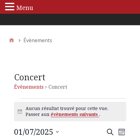
Menu
Menu principal
Évènements
Concert
Évènements
Concert
Aucun résultat trouvé pour cette vue.
N
Passer aux
évènements suivants
.
o
t
01/07/2025
N
R
R
i
M
e
c