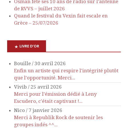
d
t
Osman fête ses 10 ans de radio sur l’antenne
de RVVS – juillet 2026
e
s
Quand le festival du Vexin fait escale en
Grèce – 25/07/2026
v
u
LIVRE D’OR
e
Bouille
/
30 avril 2026
s
Enfin un artiste qui respire l'intégrité plutôt
que l'opportunité. Merci...
É
Vivib
/
25 avril 2026
Merci pour l'émission dédié à Leny
v
Escudero, c'était captivant !...
è
Nico
/
7 janvier 2026
Merci à Republik Rock de soutenir les
n
groupes indés ^^...