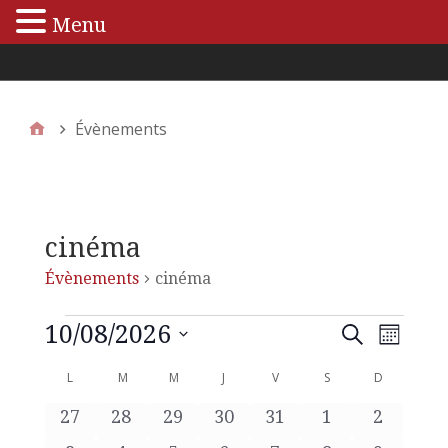
Menu
Menu principal
Évènements
cinéma
Évènements
cinéma
10/08/2026
N
R
R
M
e
S
o
a
c
L
M
M
J
V
S
e
D
C
é
i
h
v
s
l
0
0
0
0
0
0
0
27
28
29
30
31
1
2
e
c
a
e
r
i
é
é
é
é
é
é
é