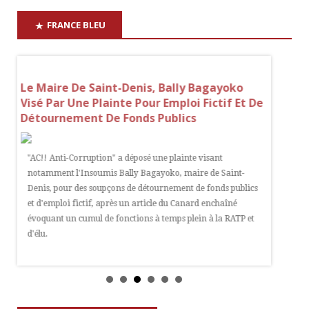
FRANCE BLEU
e
Le Maire De Saint-Denis, Bally Bagayoko
Yveline
ur
Visé Par Une Plainte Pour Emploi Fictif Et De
Mis En 
Détournement De Fonds Publics
Sur Mi
"AC!! Anti-Corruption" a déposé une plainte visant
Un profe
notamment l'Insoumis Bally Bagayoko, maire de Saint-
examen p
t à
Denis, pour des soupçons de détournement de fonds publics
23 juille
et d'emploi fictif, après un article du Canard enchaîné
auprès du
évoquant un cumul de fonctions à temps plein à la RATP et
d'élu.