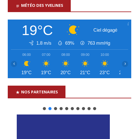
MÉTÉO DES YVELINES
19°C
Ciel dégagé
1.8 m/s
69%
763
mmHg
06:00
07:00
08:00
09:00
10:00
11:00
‹
›
19°C
19°C
20°C
21°C
23°C
25°C
NOS PARTENAIRES