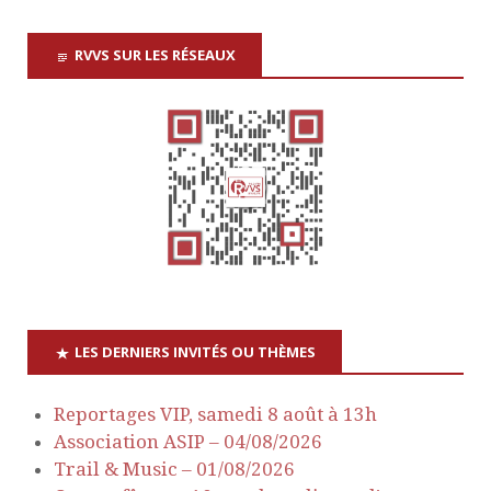
a
e
É
RVVS SUR LES RÉSEAUX
v
É
v
è
i
v
n
g
è
e
a
n
m
e
t
e
n
i
m
LES DERNIERS INVITÉS OU THÈMES
t
o
e
Reportages VIP, samedi 8 août à 13h
n
n
Association ASIP – 04/08/2026
Trail & Music – 01/08/2026