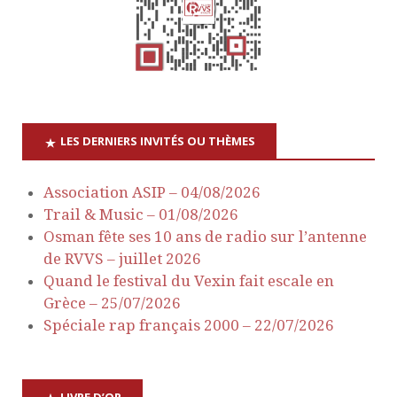
t
u
e
n
s
a
É
v
v
LES DERNIERS INVITÉS OU THÈMES
è
i
Association ASIP – 04/08/2026
n
Trail & Music – 01/08/2026
g
e
Osman fête ses 10 ans de radio sur l’antenne
a
de RVVS – juillet 2026
m
Quand le festival du Vexin fait escale en
e
t
Grèce – 25/07/2026
Spéciale rap français 2000 – 22/07/2026
n
i
t
o
LIVRE D’OR