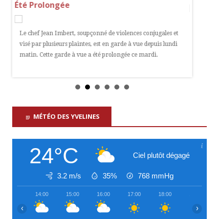
Été Prolongée
La préfe
Le chef Jean Imbert, soupçonné de violences conjugales et
les cont
visé par plusieurs plaintes, est en garde à vue depuis lundi
ont condu
oir
matin. Cette garde à vue a été prolongée ce mardi.
MÉTÉO DES YVELINES
24°C
Ciel plutôt dégagé
3.2 m/s
35%
768
mmHg
14:00
15:00
16:00
17:00
18:00
19:00
‹
›