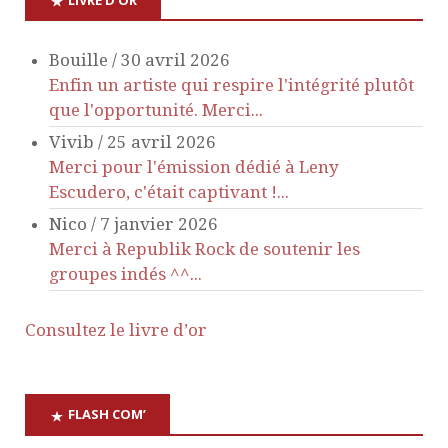
n
Bouille
/
30 avril 2026
d
Enfin un artiste qui respire l'intégrité plutôt
que l'opportunité. Merci...
e
Vivib
/
25 avril 2026
Merci pour l'émission dédié à Leny
v
Escudero, c'était captivant !...
Nico
/
7 janvier 2026
u
Merci à Republik Rock de soutenir les
groupes indés ^^...
e
s
Consultez le livre d’or
É
FLASH COM’
v