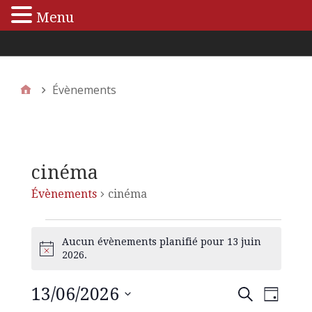
Menu
Menu principal
Évènements
cinéma
Évènements
cinéma
Aucun évènements planifié pour 13 juin
N
2026.
o
t
13/06/2026
N
R
R
i
J
e
c