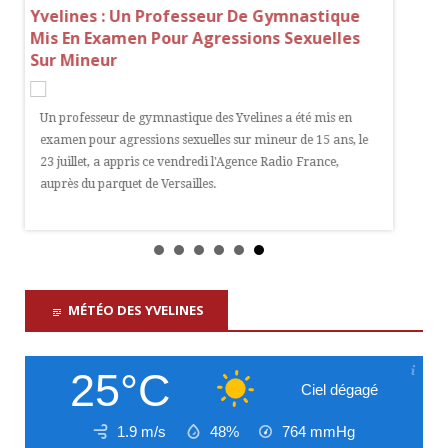
Yvelines : Un Professeur De Gymnastique
Visite 
t De
Mis En Examen Pour Agressions Sexuelles
Inscrip
Sur Mineur
Commen
Un professeur de gymnastique des Yvelines a été mis en
Les insc
examen pour agressions sexuelles sur mineur de 15 ans, le
de la vi
ics
23 juillet, a appris ce vendredi l'Agence Radio France,
août à m
auprès du parquet de Versailles.
et
MÉTÉO DES YVELINES
25°C
Ciel dégagé
1.9 m/s
48%
764
mmHg