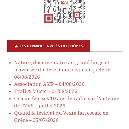
t
u
e
n
s
a
É
v
v
LES DERNIERS INVITÉS OU THÈMES
è
i
Nature, documentaire au grand large et
n
traversée du désert marocain en joëlette –
g
e
08/08/2026
a
Association ASIP – 04/08/2026
m
Trail & Music – 01/08/2026
e
t
Osman fête ses 10 ans de radio sur l’antenne
de RVVS – juillet 2026
n
i
Quand le festival du Vexin fait escale en
t
Grèce – 25/07/2026
o