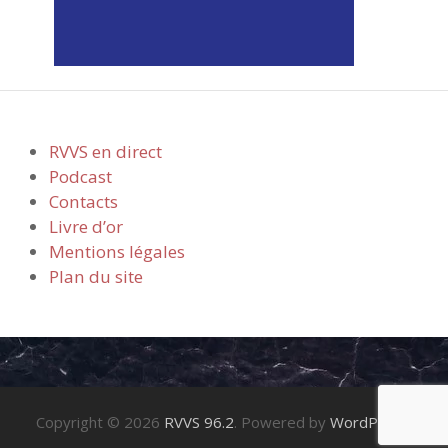
RVVS en direct
Podcast
Contacts
Livre d’or
Mentions légales
Plan du site
Copyright © 2026
RVVS 96.2
. Powered by
WordPress
.