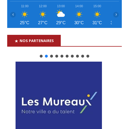
11:00
12:00
13:00
14:00
15:00
16:00
‹
›
25°C
27°C
29°C
30°C
31°C
31°C
NOS PARTENAIRES