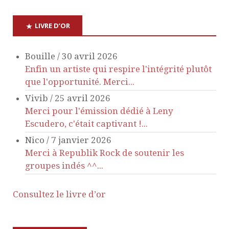
n
LIVRE D’OR
d
Bouille
/
30 avril 2026
e
Enfin un artiste qui respire l'intégrité plutôt
que l'opportunité. Merci...
v
Vivib
/
25 avril 2026
Merci pour l'émission dédié à Leny
u
Escudero, c'était captivant !...
Nico
/
7 janvier 2026
e
Merci à Republik Rock de soutenir les
s
groupes indés ^^...
É
Consultez le livre d’or
v