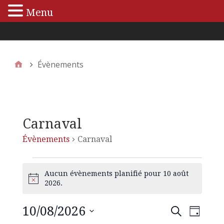
Menu
Menu principal
Évènements
Carnaval
Évènements
Carnaval
Aucun évènements planifié pour 10 août
N
2026.
o
t
10/08/2026
N
R
R
i
J
e
c