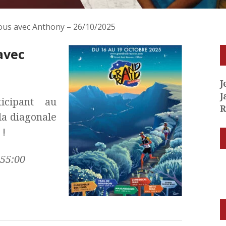
fous avec Anthony – 26/10/2025
avec
J
J
ticipant au
R
 la diagonale
 !
 55:00