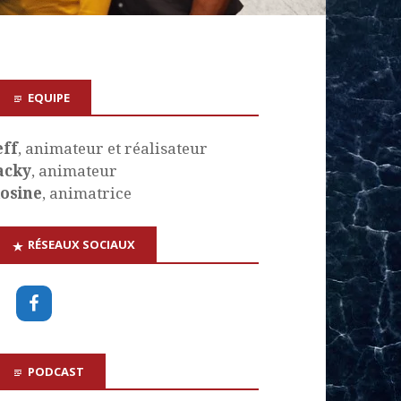
EQUIPE
eff
, animateur et réalisateur
acky
, animateur
osine
, animatrice
RÉSEAUX SOCIAUX
PODCAST