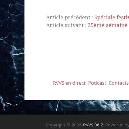
Article précédent :
Spéciale festi
Article suivant :
25ème semaine d
RVVS en direct
Podcast
Contacts
Copyright © 2026
RVVS 96.2
. Powered b