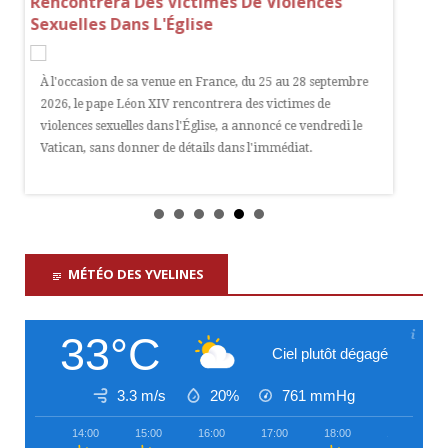
s
Rencontrera Des Victimes De Violences
Après 
Sexuelles Dans L'Église
Un enfan
À l'occasion de sa venue en France, du 25 au 28 septembre
Bagneux 
le
2026, le pape Léon XIV rencontrera des victimes de
détermin
violences sexuelles dans l'Église, a annoncé ce vendredi le
Vatican, sans donner de détails dans l'immédiat.
MÉTÉO DES YVELINES
33°C
Ciel plutôt dégagé
3.3 m/s
20%
761
mmHg
14:00
15:00
16:00
17:00
18:00
19:00