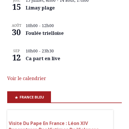
15 juillet, 8h00
-
14 août, 17h00
JUIL
15
Limay plage
10h00
-
12h00
AOÛT
30
Foulée trielloise
10h00
-
23h30
SEP
12
Ca part en live
Voir le calendrier
FRANCE BLEU
e
Visite Du Pape En France : Léon XIV
Hauts-D