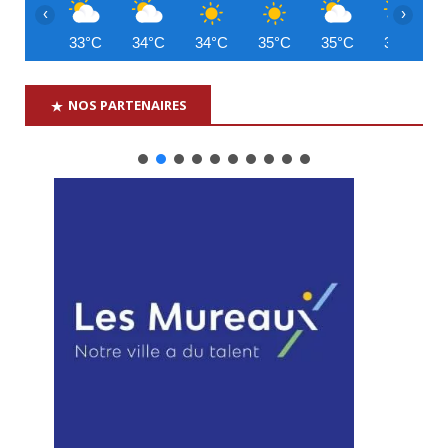
‹
›
33°C
34°C
34°C
35°C
35°C
34°C
NOS PARTENAIRES