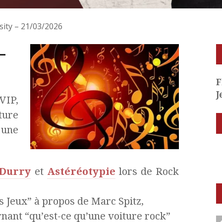
rsity – 21/03/2026
–
F
J
VIP,
ure
 une
Durry
et
Astéréotypie
lors de Rock
 Jeux” à propos de Marc Spitz,
ernant “qu’est-ce qu’une voiture rock”