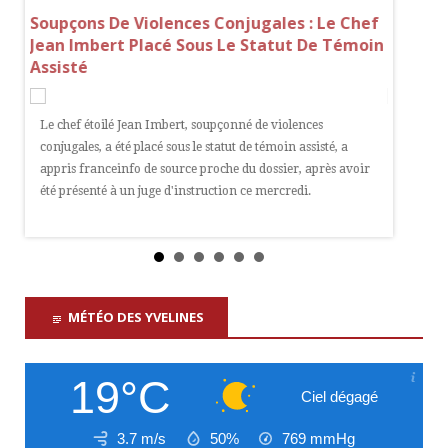
Soupçons De Violences Conjugales : Le Chef
Soupçon
Jean Imbert Placé Sous Le Statut De Témoin
Garde À
Assisté
Été Pr
cs,
Le chef étoilé Jean Imbert, soupçonné de violences
Le chef 
conjugales, a été placé sous le statut de témoin assisté, a
visé par 
e à
appris franceinfo de source proche du dossier, après avoir
matin. C
été présenté à un juge d'instruction ce mercredi.
MÉTÉO DES YVELINES
19°C
Ciel dégagé
3.7 m/s
50%
769
mmHg