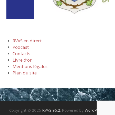
RVVS en direct
Podcast
Contacts
Livre d’or
Mentions légales
Plan du site
Copyright © 2026
RVVS 96.2
. Powered by
WordPress
.