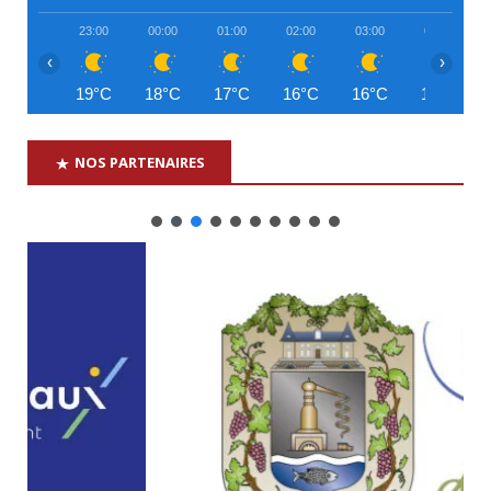
23:00
00:00
01:00
02:00
03:00
04:00
‹
›
19°C
18°C
17°C
16°C
16°C
15°C
NOS PARTENAIRES