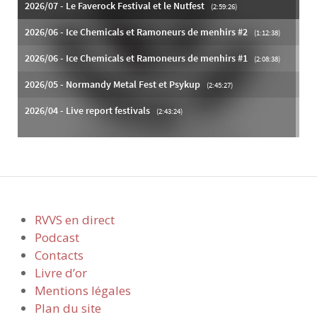
RVVS en direct
Podcast
Contacts
Livre d’or
Mentions légales
Plan du site