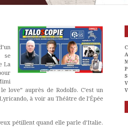
 d’un
C
A
e se
M
de La
P
pour
S
Mimi
V
le love” auprès de Rodolfo. C’est un
V
Lyricando, à voir au Théâtre de l’Épée
x pétillent quand elle parle d’Italie.