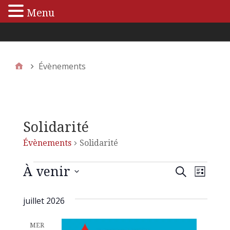
Menu
Menu principal
Évènements
Solidarité
Évènements
Solidarité
À venir
N
R
R
L
e
S
i
a
c
e
é
s
juillet 2026
h
v
t
l
e
c
e
e
r
i
MER