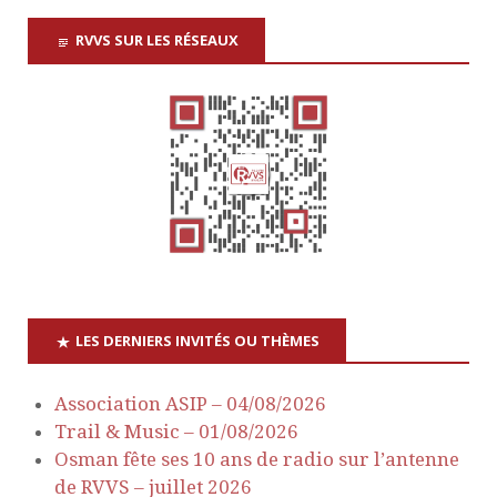
e
RVVS SUR LES RÉSEAUX
m
e
n
t
s
LES DERNIERS INVITÉS OU THÈMES
Association ASIP – 04/08/2026
Trail & Music – 01/08/2026
Osman fête ses 10 ans de radio sur l’antenne
de RVVS – juillet 2026