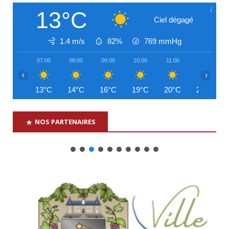
13°C
Ciel dégagé
1.4 m/s
82%
769
mmHg
07:00
08:00
09:00
10:00
11:00
12:00
‹
›
13°C
14°C
16°C
19°C
20°C
22°C
NOS PARTENAIRES