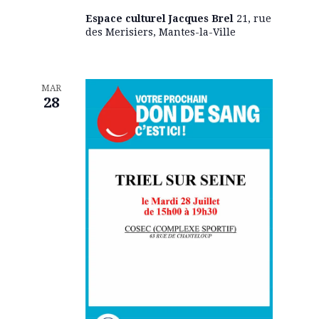
a
É
Espace culturel Jacques Brel
21, rue
des Merisiers, Mantes-la-Ville
v
v
è
i
MAR
n
28
g
e
a
m
e
t
n
i
t
o
n