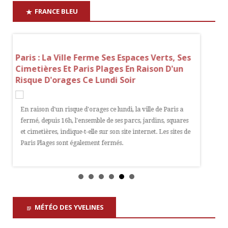
FRANCE BLEU
En
Paris : La Ville Ferme Ses Espaces Verts, Ses
Parcs, 
Cimetières Et Paris Plages En Raison D'un
L'éclip
Risque D'orages Ce Lundi Soir
Le 12 aoû
En raison d'un risque d'orages ce lundi, la ville de Paris a
France mé
fermé, depuis 16h, l'ensemble de ses parcs, jardins, squares
belvédère
et cimetières, indique-t-elle sur son site internet. Les sites de
meilleur
Paris Plages sont également fermés.
Paris.
MÉTÉO DES YVELINES