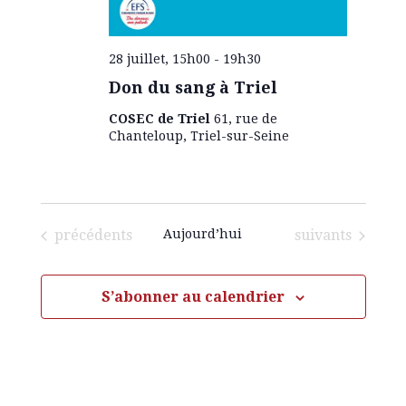
d
e
28 juillet, 15h00
-
19h30
v
Don du sang à Triel
COSEC de Triel
61, rue de
u
Chanteloup, Triel-sur-Seine
e
s
Évènements
Évènements
précédents
Aujourd’hui
suivants
É
S’abonner au calendrier
v
è
n