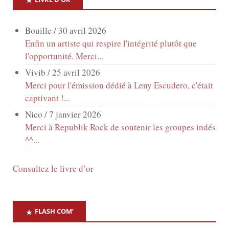
n
Bouille
/
30 avril 2026
d
Enfin un artiste qui respire l'intégrité plutôt que
l'opportunité. Merci...
e
Vivib
/
25 avril 2026
v
Merci pour l'émission dédié à Leny Escudero, c'était
captivant !...
u
Nico
/
7 janvier 2026
Merci à Republik Rock de soutenir les groupes indés
e
^^...
s
Consultez le livre d’or
É
v
FLASH COM’