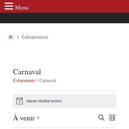
Menu
Menu principal
Évènements
Carnaval
Évènements
Carnaval
Aucun résultat trouvé.
N
o
t
À venir
N
R
R
i
L
e
c
S
i