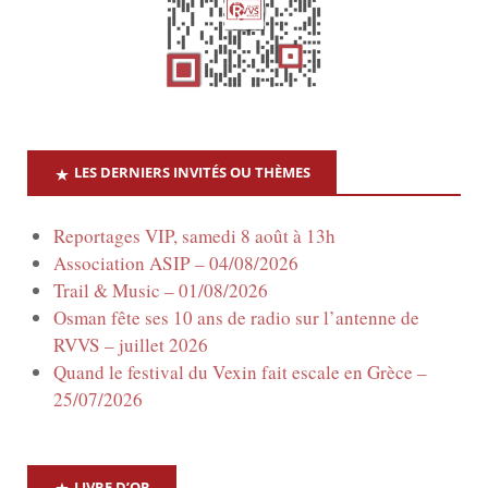
t
e
n
s
a
É
v
v
LES DERNIERS INVITÉS OU THÈMES
è
i
n
Reportages VIP, samedi 8 août à 13h
g
Association ASIP – 04/08/2026
e
Trail & Music – 01/08/2026
a
m
Osman fête ses 10 ans de radio sur l’antenne de
RVVS – juillet 2026
e
t
Quand le festival du Vexin fait escale en Grèce –
n
25/07/2026
i
t
o
LIVRE D’OR